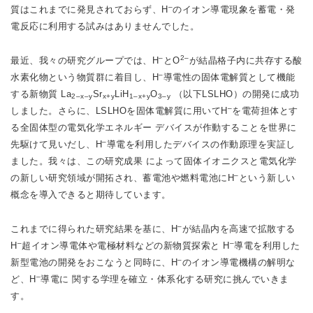
–
質はこれまでに発見されておらず、H
のイオン導電現象を蓄電・発
電反応に利用する試みはありませんでした。
–
2–
最近、我々の研究グループでは、H
とO
が結晶格子内に共存する酸
–
水素化物という物質群に着目し、H
導電性の固体電解質として機能
する新物質 La
Sr
LiH
O
（以下LSLHO）の開発に成功
2–x–y
x+y
1–x+y
3–y
–
しました。さらに、LSLHOを固体電解質に用いてH
を電荷担体とす
る全固体型の電気化学エネルギー デバイスが作動することを世界に
–
先駆けて見いだし、H
導電を利用したデバイスの作動原理を実証し
ました。我々は、この研究成果 によって固体イオニクスと電気化学
–
の新しい研究領域が開拓され、蓄電池や燃料電池にH
という新しい
概念を導入できると期待しています。
–
これまでに得られた研究結果を基に、H
が結晶内を高速で拡散する
–
–
H
超イオン導電体や電極材料などの新物質探索と H
導電を利用した
–
新型電池の開発をおこなうと同時に、H
のイオン導電機構の解明な
–
ど、H
導電に 関する学理を確立・体系化する研究に挑んでいきま
す。