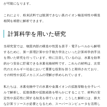
が可能になります。
これにより、粉末試料では観測できない真のイオン輸送特性や構造
相関を精密に解析できます。
計算科学を用いた研究
当研究室では、物質内部の構造や性質を原子・電子レベルから解明
するために、第一原理計算や分子動力学法といった計算科学的手法
を用いた研究を行っています。特に注目しているのは、水素を効率
的かつ安全に貯蔵できる水素化物材料です。これらの材料は、次世
代のエネルギー社会において重要な役割を担うと期待されており、
その特性や反応メカニズムの理解が求められています。
私たちは、水素化物中での水素や金属イオンの拡散挙動を分子レベ
ルで解析し、拡散係数や拡散経路を明らかにすることで、材料の安
定性や反応性に関する知見を得ています。こうした解析には、膨大
な計算リソースが必要となるため、スーパーコンピュータを活用し