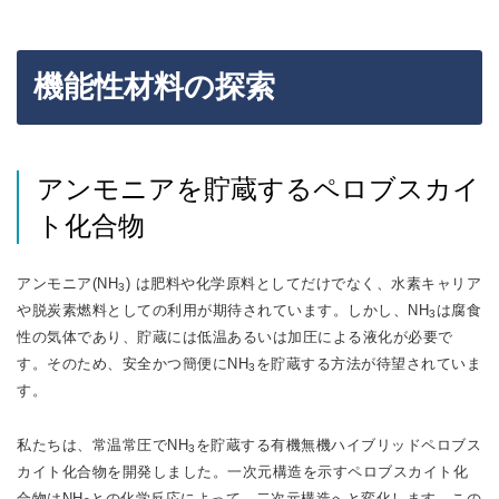
機能性材料の探索
アンモニアを貯蔵するペロブスカイ
ト化合物
アンモニア(NH
) は肥料や化学原料としてだけでなく、水素キャリア
3
や脱炭素燃料としての利用が期待されています。しかし、NH
は腐食
3
性の気体であり、貯蔵には低温あるいは加圧による液化が必要で
す。そのため、安全かつ簡便にNH
を貯蔵する方法が待望されていま
3
す。
私たちは、常温常圧でNH
を貯蔵する有機無機ハイブリッドペロブス
3
カイト化合物を開発しました。一次元構造を示すペロブスカイト化
合物はNH
との化学反応によって、二次元構造へと変化します。この