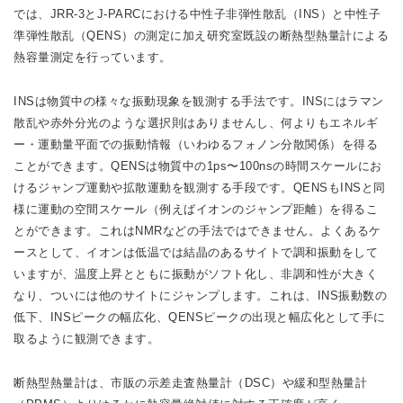
では、JRR-3とJ-PARCにおける中性子非弾性散乱（INS）と中性子
準弾性散乱（QENS）の測定に加え研究室既設の断熱型熱量計による
熱容量測定を行っています。
INSは物質中の様々な振動現象を観測する手法です。INSにはラマン
散乱や赤外分光のような選択則はありませんし、何よりもエネルギ
ー・運動量平面での振動情報（いわゆるフォノン分散関係）を得る
ことができます。QENSは物質中の1ps〜100nsの時間スケールにお
けるジャンプ運動や拡散運動を観測する手段です。QENSもINSと同
様に運動の空間スケール（例えばイオンのジャンプ距離）を得るこ
とができます。これはNMRなどの手法ではできません。よくあるケ
ースとして、イオンは低温では結晶のあるサイトで調和振動をして
いますが、温度上昇とともに振動がソフト化し、非調和性が大きく
なり、ついには他のサイトにジャンプします。これは、INS振動数の
低下、INSピークの幅広化、QENSピークの出現と幅広化として手に
取るように観測できます。
断熱型熱量計は、市販の示差走査熱量計（DSC）や緩和型熱量計