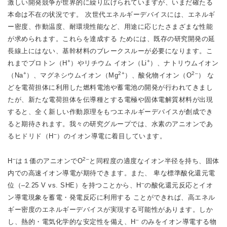
激しい開発競争が世界的に繰り広げられていますが、いまだ確たる
本命は不在の状況です。 次世代エネルギーデバイスには、エネルギ
ー密度、作動温度、耐環境性能など、用途に応じたさまざまな性能
が求められます。これらを達成する ためには、既存の研究開発の延
長線上にはない、基幹材料のブレークスルーが必要になります。こ
+
+
れまでプロトン（H
）やリチウム イオン（Li
）、ナトリウムイオン
+
2+
2–
（Na
）、マグネシウムイオン（Mg
）、酸化物イオン（O
） な
どを電荷担体に利用した燃料電池や蓄電池の開発が行われてきまし
たが、新たな電荷担体を伝導種とする電極や固体電解質材料が出現
すると、全く新しい作動原理をもつエネルギーデバイスが創成でき
ると期待されます。我々の研究グループでは、水素のアニオンであ
–
るヒドリド（H
）のイオン導電に着目しています。
–
2–
H
は１価のアニオンでO
と同程度の適度なイオン半径を持ち、固体
内での高速イオン導電が期待できます。また、 卑な標準酸化還元電
–
位（–2.25 V vs. SHE）を持つことから、H
の酸化還元反応とイオ
ン導電現象を蓄電・発電反応に利用する ことができれば、高エネル
ギー密度のエネルギーデバイスが実現する可能性があります。しか
–
し、熱的・電気化学的な安定性を備え、H
のみをイオン導電する物